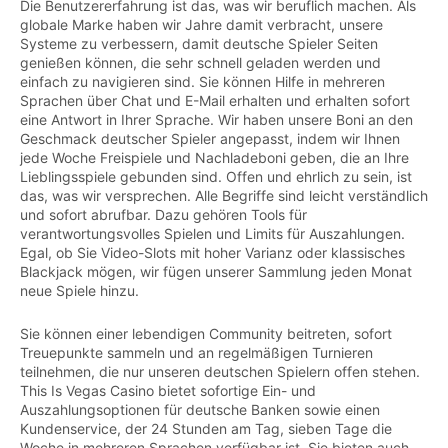
Die Benutzererfahrung ist das, was wir beruflich machen. Als
globale Marke haben wir Jahre damit verbracht, unsere
Systeme zu verbessern, damit deutsche Spieler Seiten
genießen können, die sehr schnell geladen werden und
einfach zu navigieren sind. Sie können Hilfe in mehreren
Sprachen über Chat und E-Mail erhalten und erhalten sofort
eine Antwort in Ihrer Sprache. Wir haben unsere Boni an den
Geschmack deutscher Spieler angepasst, indem wir Ihnen
jede Woche Freispiele und Nachladeboni geben, die an Ihre
Lieblingsspiele gebunden sind. Offen und ehrlich zu sein, ist
das, was wir versprechen. Alle Begriffe sind leicht verständlich
und sofort abrufbar. Dazu gehören Tools für
verantwortungsvolles Spielen und Limits für Auszahlungen.
Egal, ob Sie Video-Slots mit hoher Varianz oder klassisches
Blackjack mögen, wir fügen unserer Sammlung jeden Monat
neue Spiele hinzu.
Sie können einer lebendigen Community beitreten, sofort
Treuepunkte sammeln und an regelmäßigen Turnieren
teilnehmen, die nur unseren deutschen Spielern offen stehen.
This Is Vegas Casino bietet sofortige Ein- und
Auszahlungsoptionen für deutsche Banken sowie einen
Kundenservice, der 24 Stunden am Tag, sieben Tage die
Woche in mehreren Sprachen verfügbar ist. Sie bieten auch