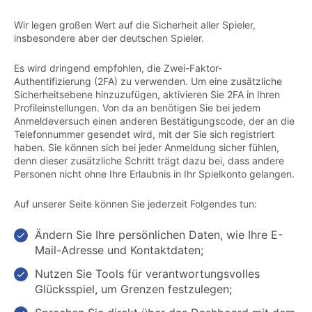
Wir legen großen Wert auf die Sicherheit aller Spieler,
insbesondere aber der deutschen Spieler.
Es wird dringend empfohlen, die Zwei-Faktor-
Authentifizierung (2FA) zu verwenden. Um eine zusätzliche
Sicherheitsebene hinzuzufügen, aktivieren Sie 2FA in Ihren
Profileinstellungen. Von da an benötigen Sie bei jedem
Anmeldeversuch einen anderen Bestätigungscode, der an die
Telefonnummer gesendet wird, mit der Sie sich registriert
haben. Sie können sich bei jeder Anmeldung sicher fühlen,
denn dieser zusätzliche Schritt trägt dazu bei, dass andere
Personen nicht ohne Ihre Erlaubnis in Ihr Spielkonto gelangen.
Auf unserer Seite können Sie jederzeit Folgendes tun:
Ändern Sie Ihre persönlichen Daten, wie Ihre E-
Mail-Adresse und Kontaktdaten;
Nutzen Sie Tools für verantwortungsvolles
Glücksspiel, um Grenzen festzulegen;