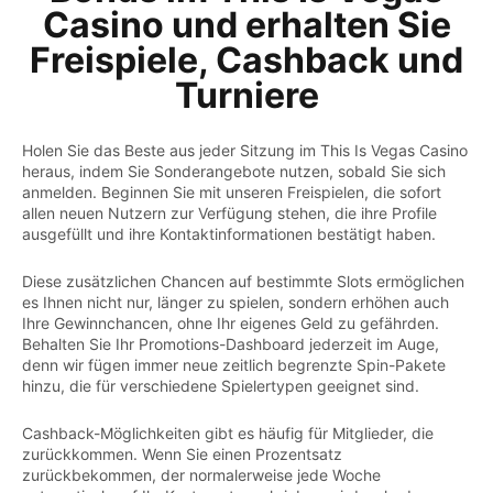
Casino und erhalten Sie
Freispiele, Cashback und
Turniere
Holen Sie das Beste aus jeder Sitzung im This Is Vegas Casino
heraus, indem Sie Sonderangebote nutzen, sobald Sie sich
anmelden. Beginnen Sie mit unseren Freispielen, die sofort
allen neuen Nutzern zur Verfügung stehen, die ihre Profile
ausgefüllt und ihre Kontaktinformationen bestätigt haben.
Diese zusätzlichen Chancen auf bestimmte Slots ermöglichen
es Ihnen nicht nur, länger zu spielen, sondern erhöhen auch
Ihre Gewinnchancen, ohne Ihr eigenes Geld zu gefährden.
Behalten Sie Ihr Promotions-Dashboard jederzeit im Auge,
denn wir fügen immer neue zeitlich begrenzte Spin-Pakete
hinzu, die für verschiedene Spielertypen geeignet sind.
Cashback-Möglichkeiten gibt es häufig für Mitglieder, die
zurückkommen. Wenn Sie einen Prozentsatz
zurückbekommen, der normalerweise jede Woche