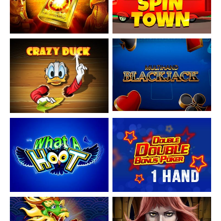
So holen Sie das Beste aus den Promo-Codes heraus
Mobile App für This Is Vegas Casino: Spielen Sie auf
Android, iOS und anderen Geräten
Technische Spezifikationen
Verdienen Sie besondere Prämienpunkte, indem Sie
VIP im This Is Vegas Casino werden
VIP-Vorteile und wie man reinkommt
Exklusive Veranstaltungen und kontinuierliche
Anerkennung
Sicherheit und Fairplay
Schutz der Spielerdaten und Zahlungsabwicklung
Verantwortungsvolles Spielen und Spielerschutz
Richtlinie für Personen ab 18 Jahren
Das sagen Benutzer über das This Is Vegas Casino: