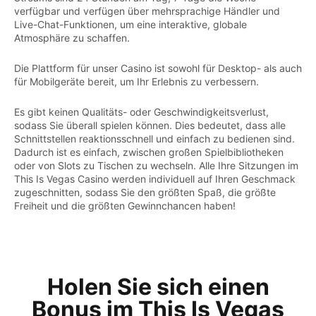
verfügbar und verfügen über mehrsprachige Händler und
Live-Chat-Funktionen, um eine interaktive, globale
Atmosphäre zu schaffen.
Die Plattform für unser Casino ist sowohl für Desktop- als auch
für Mobilgeräte bereit, um Ihr Erlebnis zu verbessern.
Es gibt keinen Qualitäts- oder Geschwindigkeitsverlust,
sodass Sie überall spielen können. Dies bedeutet, dass alle
Schnittstellen reaktionsschnell und einfach zu bedienen sind.
Dadurch ist es einfach, zwischen großen Spielbibliotheken
oder von Slots zu Tischen zu wechseln. Alle Ihre Sitzungen im
This Is Vegas Casino werden individuell auf Ihren Geschmack
zugeschnitten, sodass Sie den größten Spaß, die größte
Freiheit und die größten Gewinnchancen haben!
Holen Sie sich einen
Bonus im This Is Vegas