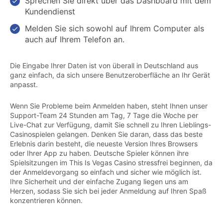
Sprechen Sie direkt über das Dashboard mit dem
Kundendienst
Melden Sie sich sowohl auf Ihrem Computer als
auch auf Ihrem Telefon an.
Die Eingabe Ihrer Daten ist von überall in Deutschland aus
ganz einfach, da sich unsere Benutzeroberfläche an Ihr Gerät
anpasst.
Wenn Sie Probleme beim Anmelden haben, steht Ihnen unser
Support-Team 24 Stunden am Tag, 7 Tage die Woche per
Live-Chat zur Verfügung, damit Sie schnell zu Ihren Lieblings-
Casinospielen gelangen. Denken Sie daran, dass das beste
Erlebnis darin besteht, die neueste Version Ihres Browsers
oder Ihrer App zu haben. Deutsche Spieler können ihre
Spielsitzungen im This Is Vegas Casino stressfrei beginnen, da
der Anmeldevorgang so einfach und sicher wie möglich ist.
Ihre Sicherheit und der einfache Zugang liegen uns am
Herzen, sodass Sie sich bei jeder Anmeldung auf Ihren Spaß
konzentrieren können.