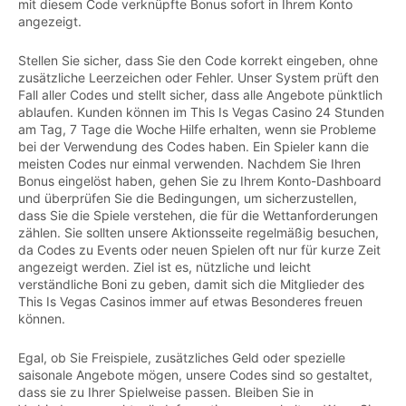
mit diesem Code verknüpfte Bonus sofort in Ihrem Konto
angezeigt.
Stellen Sie sicher, dass Sie den Code korrekt eingeben, ohne
zusätzliche Leerzeichen oder Fehler. Unser System prüft den
Fall aller Codes und stellt sicher, dass alle Angebote pünktlich
ablaufen. Kunden können im This Is Vegas Casino 24 Stunden
am Tag, 7 Tage die Woche Hilfe erhalten, wenn sie Probleme
bei der Verwendung des Codes haben. Ein Spieler kann die
meisten Codes nur einmal verwenden. Nachdem Sie Ihren
Bonus eingelöst haben, gehen Sie zu Ihrem Konto-Dashboard
und überprüfen Sie die Bedingungen, um sicherzustellen,
dass Sie die Spiele verstehen, die für die Wettanforderungen
zählen. Sie sollten unsere Aktionsseite regelmäßig besuchen,
da Codes zu Events oder neuen Spielen oft nur für kurze Zeit
angezeigt werden. Ziel ist es, nützliche und leicht
verständliche Boni zu geben, damit sich die Mitglieder des
This Is Vegas Casinos immer auf etwas Besonderes freuen
können.
Egal, ob Sie Freispiele, zusätzliches Geld oder spezielle
saisonale Angebote mögen, unsere Codes sind so gestaltet,
dass sie zu Ihrer Spielweise passen. Bleiben Sie in