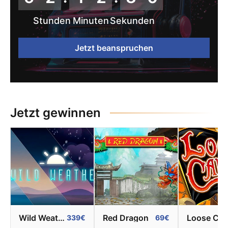
Stunden
Minuten
Sekunden
Jetzt beanspruchen
Jetzt gewinnen
Wild Weather
Red Dragon
Loose Ca
339€
69€