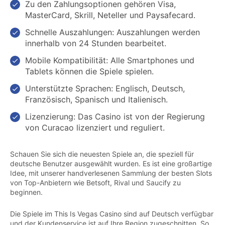
Zu den Zahlungsoptionen gehören Visa,
MasterCard, Skrill, Neteller und Paysafecard.
Schnelle Auszahlungen: Auszahlungen werden
innerhalb von 24 Stunden bearbeitet.
Mobile Kompatibilität: Alle Smartphones und
Tablets können die Spiele spielen.
Unterstützte Sprachen: Englisch, Deutsch,
Französisch, Spanisch und Italienisch.
Lizenzierung: Das Casino ist von der Regierung
von Curacao lizenziert und reguliert.
Schauen Sie sich die neuesten Spiele an, die speziell für
deutsche Benutzer ausgewählt wurden. Es ist eine großartige
Idee, mit unserer handverlesenen Sammlung der besten Slots
von Top-Anbietern wie Betsoft, Rival und Saucify zu
beginnen.
Die Spiele im This Is Vegas Casino sind auf Deutsch verfügbar
und der Kundenservice ist auf Ihre Region zugeschnitten. So