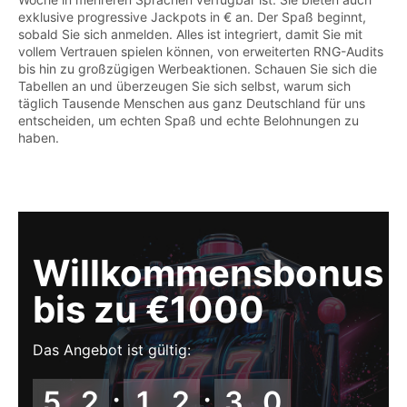
exklusive progressive Jackpots in € an. Der Spaß beginnt,
sobald Sie sich anmelden. Alles ist integriert, damit Sie mit
vollem Vertrauen spielen können, von erweiterten RNG-Audits
bis hin zu großzügigen Werbeaktionen. Schauen Sie sich die
Tabellen an und überzeugen Sie sich selbst, warum sich
täglich Tausende Menschen aus ganz Deutschland für uns
entscheiden, um echten Spaß und echte Belohnungen zu
haben.
Willkommensbonus
bis zu €1000
Das Angebot ist gültig:
5
2
1
2
2
8
:
: