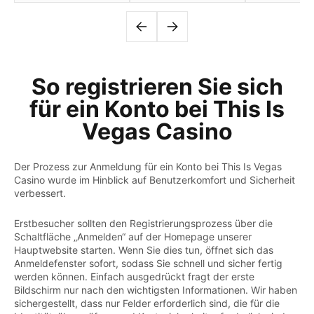
So registrieren Sie sich
für ein Konto bei This Is
Vegas Casino
Der Prozess zur Anmeldung für ein Konto bei This Is Vegas
Casino wurde im Hinblick auf Benutzerkomfort und Sicherheit
verbessert.
Erstbesucher sollten den Registrierungsprozess über die
Schaltfläche „Anmelden“ auf der Homepage unserer
Hauptwebsite starten. Wenn Sie dies tun, öffnet sich das
Anmeldefenster sofort, sodass Sie schnell und sicher fertig
werden können. Einfach ausgedrückt fragt der erste
Bildschirm nur nach den wichtigsten Informationen. Wir haben
sichergestellt, dass nur Felder erforderlich sind, die für die