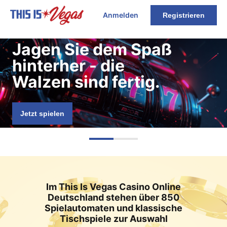
Anmelden
Registrieren
Jagen Sie dem Spaß
hinterher - die
Walzen sind fertig.
Jetzt spielen
Im This Is Vegas Casino Online
Deutschland stehen über 850
Spielautomaten und klassische
Tischspiele zur Auswahl