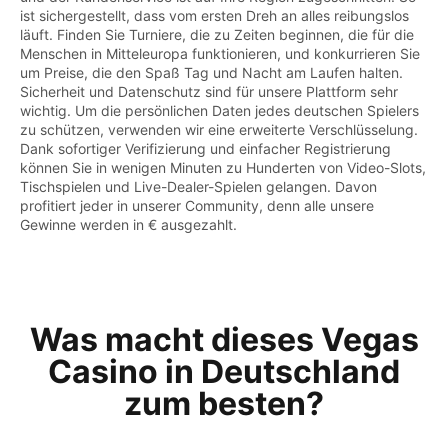
ist sichergestellt, dass vom ersten Dreh an alles reibungslos
läuft. Finden Sie Turniere, die zu Zeiten beginnen, die für die
Menschen in Mitteleuropa funktionieren, und konkurrieren Sie
um Preise, die den Spaß Tag und Nacht am Laufen halten.
Sicherheit und Datenschutz sind für unsere Plattform sehr
wichtig. Um die persönlichen Daten jedes deutschen Spielers
zu schützen, verwenden wir eine erweiterte Verschlüsselung.
Dank sofortiger Verifizierung und einfacher Registrierung
können Sie in wenigen Minuten zu Hunderten von Video-Slots,
Tischspielen und Live-Dealer-Spielen gelangen. Davon
profitiert jeder in unserer Community, denn alle unsere
Gewinne werden in € ausgezahlt.
Was macht dieses Vegas
Casino in Deutschland
zum besten?